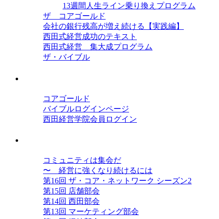
13週間人生ライン乗り換えプログラム
ザ コアゴールド
会社の銀行残高が増え続ける【実践編】
西田式経営成功のテキスト
西田式経営 集大成プログラム
ザ・バイブル
会員ログイン
コアゴールド
バイブルログインページ
西田経営学院会員ログイン
西田コミュニティ ザ・コア・ネットワ
コミュニティは集会だ
〜 経営に強くなり続けるには
第16回 ザ・コア・ネットワーク シーズン2
第15回 店舗部会
第14回 西田部会
第13回 マーケティング部会