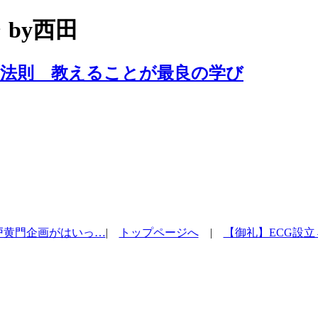
by西田
功法則 教えることが最良の学び
戸黄門企画がはいっ…
|
トップページへ
|
【御礼】ECG設立