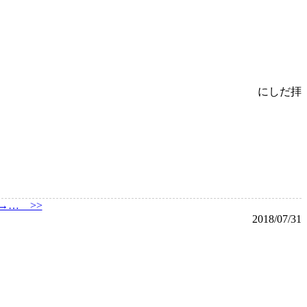
にしだ拝
→… >>
2018/07/31