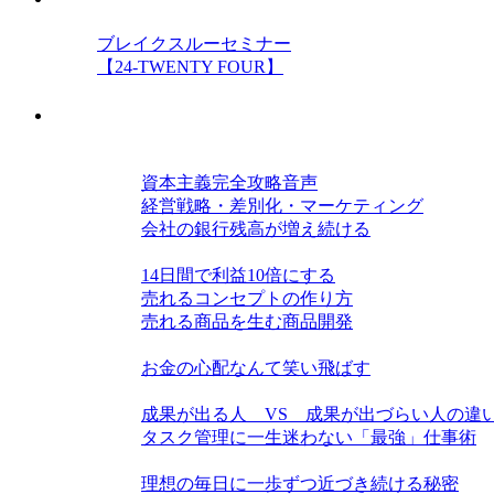
ブレイクスルーセミナー
【24-TWENTY FOUR】
教材
経営力を高める三種の神器
資本主義完全攻略音声
経営戦略・差別化・マーケティング
会社の銀行残高が増え続ける
仕組み・戦略力を磨く
14日間で利益10倍にする
売れるコンセプトの作り方
売れる商品を生む商品開発
お金力を高める
お金の心配なんて笑い飛ばす
単位時間当たり生産力を高める
成果が出る人 VS 成果が出づらい人の違
タスク管理に一生迷わない「最強」仕事術
この世界の隠された構造
理想の毎日に一歩ずつ近づき続ける秘密