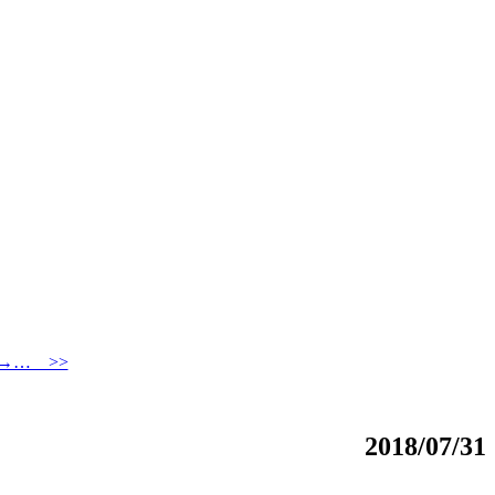
→… >>
2018/07/31