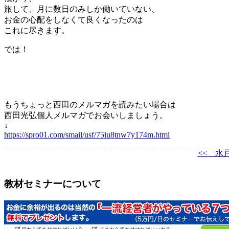
旅して、月に数日のみしか働いていない、
お金の心配をしなくて良くなったのは
これに尽きます。
では！
もうちょっと西田のメルマガを読みたい場合は
西田光弘個人メルマガ
でお会いしましょう。
↓
https://spro01.com/smail/usf/75iu8tnw7y174m.html
<<
水
教材セミナーについて