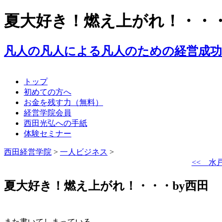
夏大好き！燃え上がれ！・・・
凡人の凡人による凡人のための経営成
トップ
初めての方へ
お金を残す力（無料）
経営学院会員
西田光弘への手紙
体験セミナー
西田経営学院
>
一人ビジネス
>
<<
水
夏大好き！燃え上がれ！・・・by西田
また書いてしまっている…