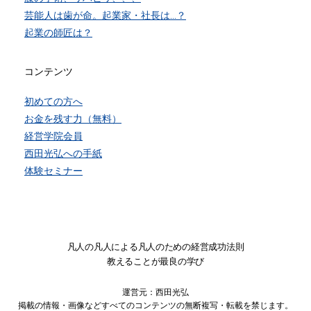
芸能人は歯が命。起業家・社長は…？
起業の師匠は？
コンテンツ
初めての方へ
お金を残す力（無料）
経営学院会員
西田光弘への手紙
体験セミナー
凡人の凡人による凡人のための経営成功法則
教えることが最良の学び
運営元：西田光弘
掲載の情報・画像などすべてのコンテンツの無断複写・転載を禁じます。