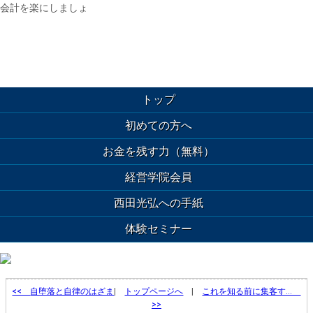
会計を楽にしましょ
トップ
初めての方へ
お金を残す力（無料）
経営学院会員
西田光弘への手紙
体験セミナー
<<
自堕落と自律のはざま
|
トップページへ
|
これを知る前に集客す…
>>