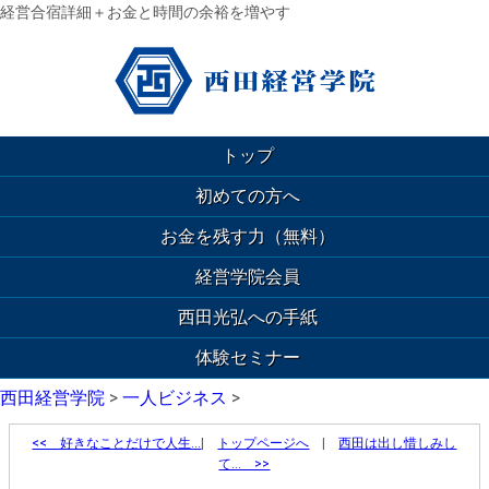
経営合宿詳細＋お金と時間の余裕を増やす
トップ
初めての方へ
お金を残す力（無料）
経営学院会員
西田光弘への手紙
体験セミナー
西田経営学院
>
一人ビジネス
>
<<
好きなことだけで人生…
|
トップページへ
|
西田は出し惜しみし
て… >>