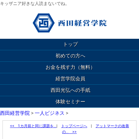
キッザニア好きな人読まないでね。
トップ
初めての方へ
お金を残す力（無料）
経営学院会員
西田光弘への手紙
体験セミナー
西田経営学院
>
一人ビジネス
>
<<
1カ月前と同じ課題を…
|
トップページへ
|
アットマークの改善
の… >>