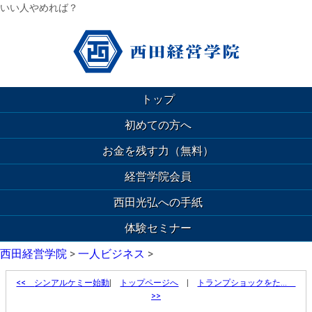
いい人やめれば？
トップ
初めての方へ
お金を残す力（無料）
経営学院会員
西田光弘への手紙
体験セミナー
西田経営学院
>
一人ビジネス
>
<<
シンアルケミー始動
|
トップページへ
|
トランプショックをた…
>>