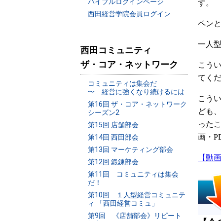
バイブルログインページ
す。
西田経営学院会員ログイン
ペン
一人
西田コミュニティ
ザ・コア・ネットワーク
こう
てく
コミュニティは集会だ
〜 経営に強くなり続けるには
こう
第16回 ザ・コア・ネットワーク
ども
シーズン2
ったこ
第15回 店舗部会
画・P
第14回 西田部会
第13回 マーケティング部会
【動
第12回 鍛錬部会
第11回 コミュニティは集会
だ！
第10回 １人型経営コミュニテ
ィ 「西田経営コミュ」
第9回 《店舗部会》リピート