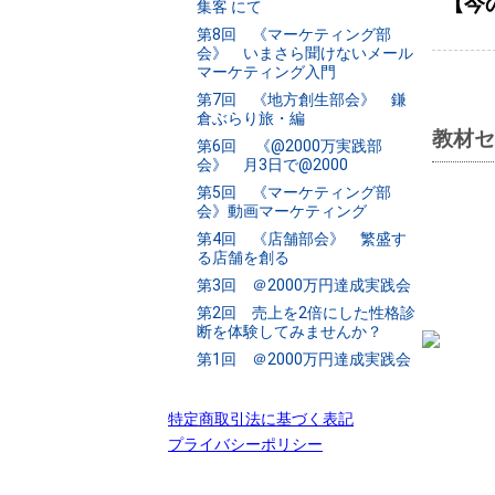
【今
集客 にて
第8回 《マーケティング部
会》 いまさら聞けないメール
マーケティング入門
第7回 《地方創生部会》 鎌
倉ぶらり旅・編
教材セ
第6回 《@2000万実践部
会》 月3日で@2000
第5回 《マーケティング部
会》動画マーケティング
第4回 《店舗部会》 繁盛す
る店舗を創る
第3回 ＠2000万円達成実践会
第2回 売上を2倍にした性格診
断を体験してみませんか？
第1回 ＠2000万円達成実践会
特定商取引法に基づく表記
プライバシーポリシー