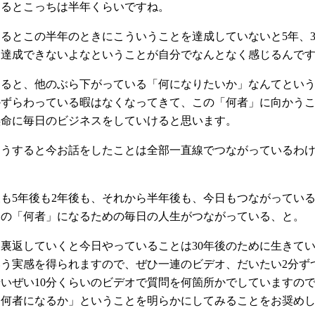
するとこっちは半年くらいですね。
るとこの半年のときにこういうことを達成していないと5年、3
は達成できないよなということが自分でなんとなく感じるんで
すると、他のぶら下がっている「何になりたいか」なんてとい
かずらわっている暇はなくなってきて、この「何者」に向かう
懸命に毎日のビジネスをしていけると思います。
そうすると今お話をしたことは全部一直線でつながっているわ
後も5年後も2年後も、それから半年後も、今日もつながってい
この「何者」になるための毎日の人生がつながっている、と。
裏返していくと今日やっていることは30年後のために生きて
いう実感を得られますので、ぜひ一連のビデオ、だいたい2分ず
いぜい10分くらいのビデオで質問を何箇所かでしていますの
「何者になるか」ということを明らかにしてみることをお奨め