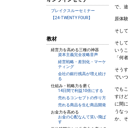
で、
ブレイクスルーセミナー
【24-TWENTY FOUR】
原体
そし
教材
そし
経営力を高める三種の神器
いう
資本主義完全攻略音声
「何
経営戦略・差別化・マーケ
ティング
そう
会社の銀行残高が増え続け
でい
る
仕組み・戦略力を磨く
でもこ
14日間で利益10倍にする
すけど
売れるコンセプトの作り方
に間
売れる商品を生む商品開発
うな
お金力を高める
お金の心配なんて笑い飛ば
か、そ
す