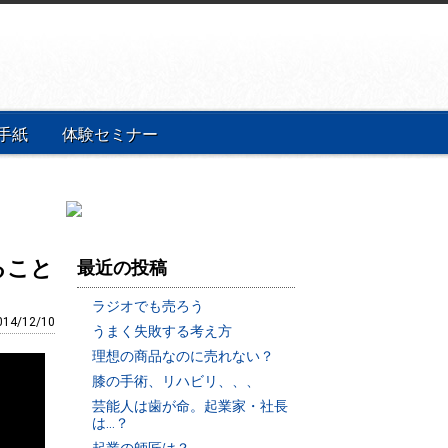
手紙
体験セミナー
ること
最近の投稿
ラジオでも売ろう
014/12/10
うまく失敗する考え方
理想の商品なのに売れない？
膝の手術、リハビリ、、、
芸能人は歯が命。起業家・社長
は…？