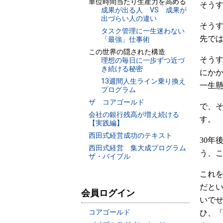
単位時間当たり生産力を高める
そう
成果が出る人 VS 成果が
出づらい人の違い
そうす
タスク管理に一生迷わない
先で
「最強」仕事術
この世界の隠された構造
そう
理想の毎日に一歩ずつ近づ
き続ける秘密
にか
13週間人生ライン乗り換え
一生
プログラム
ザ コアゴールド
で、
会社の銀行残高が増え続ける
す。
【実践編】
西田式経営成功のテキスト
30年
西田式経営 集大成プログラム
う、
ザ・バイブル
これを
だと
会員ログイン
いでせ
コアゴールド
ひ、