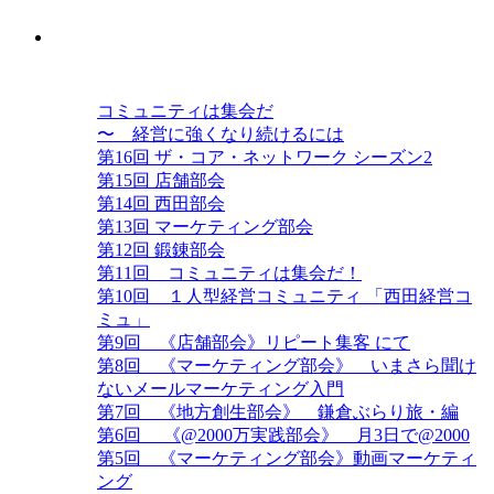
西田コミュニティ ザ・コア・ネット
ワーク
コミュニティは集会だ
〜 経営に強くなり続けるには
第16回 ザ・コア・ネットワーク シーズン2
第15回 店舗部会
第14回 西田部会
第13回 マーケティング部会
第12回 鍛錬部会
第11回 コミュニティは集会だ！
第10回 １人型経営コミュニティ 「西田経営コ
ミュ」
第9回 《店舗部会》リピート集客 にて
第8回 《マーケティング部会》 いまさら聞け
ないメールマーケティング入門
第7回 《地方創生部会》 鎌倉ぶらり旅・編
第6回 《@2000万実践部会》 月3日で@2000
第5回 《マーケティング部会》動画マーケティ
ング