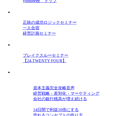
youtube校 トップ
セミナー
正統の成功ロジックセミナー
一人合宿
経営計画セミナー
オンラインセミナー
ブレイクスルーセミナー
【24-TWENTY FOUR】
教材
経営力を高める三種の神器
資本主義完全攻略音声
経営戦略・差別化・マーケティング
会社の銀行残高が増え続ける
仕組み・戦略力を磨く
14日間で利益10倍にする
売れるコンセプトの作り方