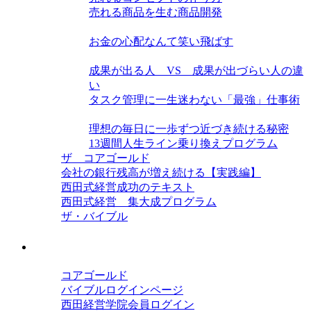
売れる商品を生む商品開発
お金力を高める
お金の心配なんて笑い飛ばす
単位時間当たり生産力を高める
成果が出る人 VS 成果が出づらい人の違
い
タスク管理に一生迷わない「最強」仕事術
この世界の隠された構造
理想の毎日に一歩ずつ近づき続ける秘密
13週間人生ライン乗り換えプログラム
ザ コアゴールド
会社の銀行残高が増え続ける【実践編】
西田式経営成功のテキスト
西田式経営 集大成プログラム
ザ・バイブル
会員ログイン
コアゴールド
バイブルログインページ
西田経営学院会員ログイン