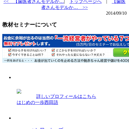
<<
【歯医者さんモデルか…
|
トップページへ
|
【歯医
者さんモデルか… >>
2014/09/10
教材セミナーについて
プロフィール
西田光弘
詳しいプロフィールはこちら
はじめの一歩西田語
経営学院youtube校