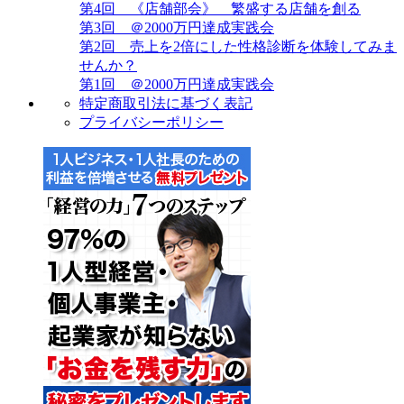
第4回 《店舗部会》 繁盛する店舗を創る
第3回 ＠2000万円達成実践会
第2回 売上を2倍にした性格診断を体験してみま
せんか？
第1回 ＠2000万円達成実践会
特定商取引法に基づく表記
プライバシーポリシー