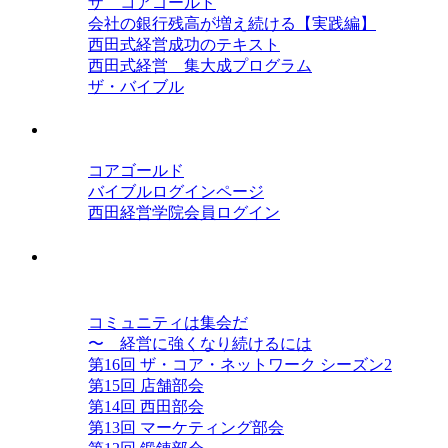
ザ コアゴールド
会社の銀行残高が増え続ける【実践編】
西田式経営成功のテキスト
西田式経営 集大成プログラム
ザ・バイブル
会員ログイン
コアゴールド
バイブルログインページ
西田経営学院会員ログイン
西田コミュニティ ザ・コア・ネット
ワーク
コミュニティは集会だ
〜 経営に強くなり続けるには
第16回 ザ・コア・ネットワーク シーズン2
第15回 店舗部会
第14回 西田部会
第13回 マーケティング部会