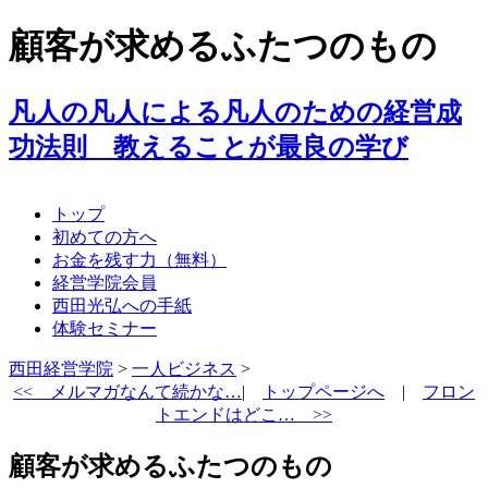
顧客が求めるふたつのもの
凡人の凡人による凡人のための経営成
功法則 教えることが最良の学び
トップ
初めての方へ
お金を残す力（無料）
経営学院会員
西田光弘への手紙
体験セミナー
西田経営学院
>
一人ビジネス
>
<<
メルマガなんて続かな…
|
トップページへ
|
フロン
トエンドはどこ… >>
顧客が求めるふたつのもの