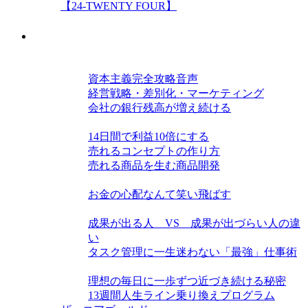
【24-TWENTY FOUR】
教材
経営力を高める三種の神器
資本主義完全攻略音声
経営戦略・差別化・マーケティング
会社の銀行残高が増え続ける
仕組み・戦略力を磨く
14日間で利益10倍にする
売れるコンセプトの作り方
売れる商品を生む商品開発
お金力を高める
お金の心配なんて笑い飛ばす
単位時間当たり生産力を高める
成果が出る人 VS 成果が出づらい人の違
い
タスク管理に一生迷わない「最強」仕事術
この世界の隠された構造
理想の毎日に一歩ずつ近づき続ける秘密
13週間人生ライン乗り換えプログラム