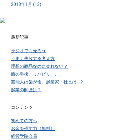
2013年1月 (13)
最新記事
ラジオでも売ろう
うまく失敗する考え方
理想の商品なのに売れない？
膝の手術、リハビリ、、、
芸能人は歯が命。起業家・社長は…？
起業の師匠は？
コンテンツ
初めての方へ
お金を残す力（無料）
経営学院会員