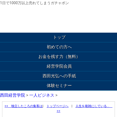
1日で1000万以上売れてしまうガチャポン
トップ
初めての方へ
お金を残す力（無料）
経営学院会員
西田光弘への手紙
体験セミナー
西田経営学院
>
一人ビジネス
>
<<
独立したころの集客は
|
トップページへ
|
人生を複雑にしている…
>>