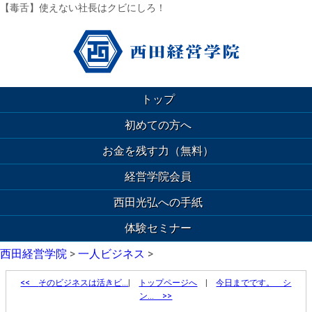
【毒舌】使えない社長はクビにしろ！
トップ
初めての方へ
お金を残す力（無料）
経営学院会員
西田光弘への手紙
体験セミナー
西田経営学院
>
一人ビジネス
>
<<
そのビジネスは活きビ…
|
トップページへ
|
今日までです。 シ
ン… >>