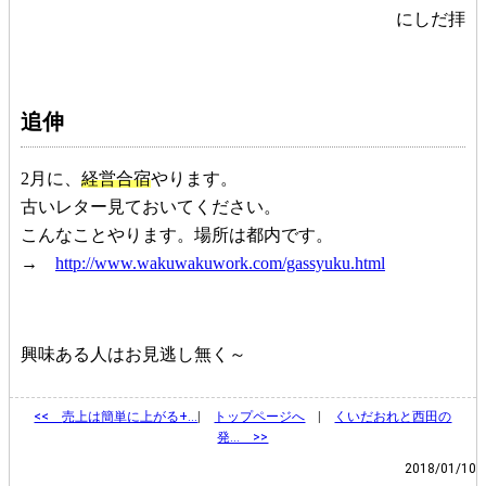
にしだ拝
追伸
2月に、
経営合宿
やります。
古いレター見ておいてください。
こんなことやります。場所は都内です。
→
http://www.wakuwakuwork.com/gassyuku.html
興味ある人はお見逃し無く～
<<
売上は簡単に上がる+…
|
トップページへ
|
くいだおれと西田の
発… >>
2018/01/10