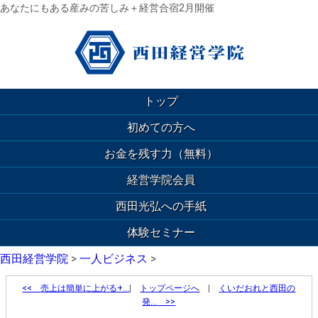
あなたにもある産みの苦しみ＋経営合宿2月開催
トップ
初めての方へ
お金を残す力（無料）
経営学院会員
西田光弘への手紙
体験セミナー
西田経営学院
>
一人ビジネス
>
<<
売上は簡単に上がる+…
|
トップページへ
|
くいだおれと西田の
発… >>