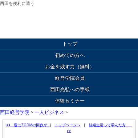
西田を便利に遣う
トップ
初めての方へ
お金を残す力（無料）
経営学院会員
西田光弘への手紙
体験セミナー
西田経営学院
>
一人ビジネス
>
<<
週にZOOMの回数が…
|
トップページへ
|
結婚生活って学んだ方…
>>