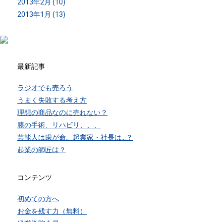
2013年2月 (10)
2013年1月 (13)
最新記事
ラジオでも売ろう
うまく失敗する考え方
理想の商品なのに売れない？
膝の手術、リハビリ、、、
芸能人は歯が命。起業家・社長は…？
起業の師匠は？
コンテンツ
初めての方へ
お金を残す力（無料）