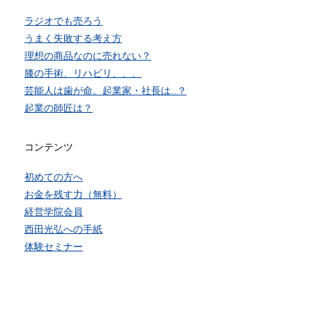
ラジオでも売ろう
うまく失敗する考え方
理想の商品なのに売れない？
膝の手術、リハビリ、、、
芸能人は歯が命。起業家・社長は…？
起業の師匠は？
コンテンツ
初めての方へ
お金を残す力（無料）
経営学院会員
西田光弘への手紙
体験セミナー