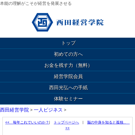
本能の理解がこそが経営を発展させる
トップ
初めての方へ
お金を残す力（無料）
経営学院会員
西田光弘への手紙
体験セミナー
西田経営学院
>
一人ビジネス
>
<<
毎年これでいいのか？
|
トップページへ
|
脳の中身を知ると孤独…
>>