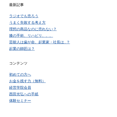
最新記事
ラジオでも売ろう
うまく失敗する考え方
理想の商品なのに売れない？
膝の手術、リハビリ、、、
芸能人は歯が命。起業家・社長は…？
起業の師匠は？
コンテンツ
初めての方へ
お金を残す力（無料）
経営学院会員
西田光弘への手紙
体験セミナー