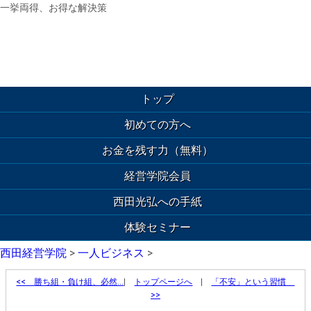
一挙両得、お得な解決策
トップ
初めての方へ
お金を残す力（無料）
経営学院会員
西田光弘への手紙
体験セミナー
西田経営学院
>
一人ビジネス
>
<<
勝ち組・負け組、必然…
|
トップページへ
|
「不安」という習慣
>>