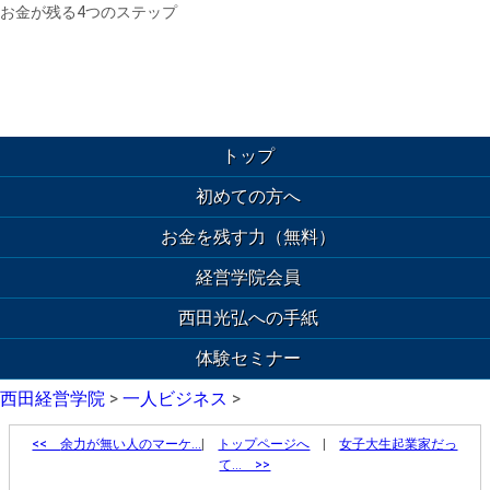
お金が残る4つのステップ
トップ
初めての方へ
お金を残す力（無料）
経営学院会員
西田光弘への手紙
体験セミナー
西田経営学院
>
一人ビジネス
>
<<
余力が無い人のマーケ…
|
トップページへ
|
女子大生起業家だっ
て… >>