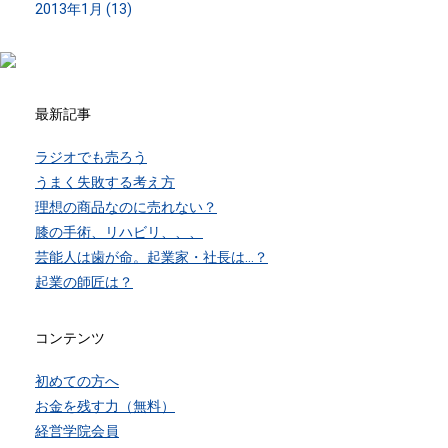
2013年1月 (13)
最新記事
ラジオでも売ろう
うまく失敗する考え方
理想の商品なのに売れない？
膝の手術、リハビリ、、、
芸能人は歯が命。起業家・社長は…？
起業の師匠は？
コンテンツ
初めての方へ
お金を残す力（無料）
経営学院会員