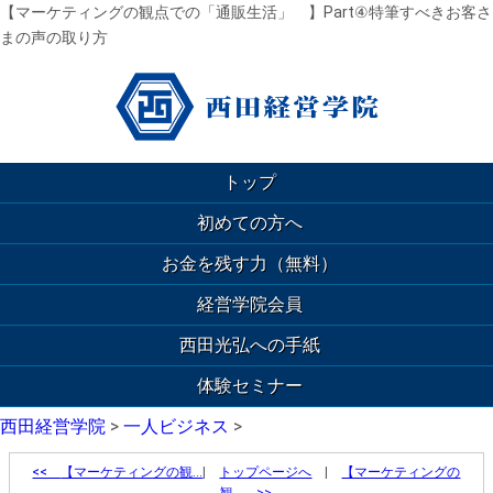
【マーケティングの観点での「通販生活」 】Part④特筆すべきお客さ
まの声の取り方
トップ
初めての方へ
お金を残す力（無料）
経営学院会員
西田光弘への手紙
体験セミナー
西田経営学院
>
一人ビジネス
>
<<
【マーケティングの観…
|
トップページへ
|
【マーケティングの
観… >>