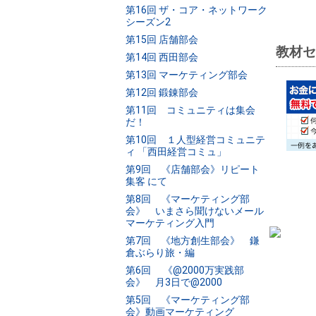
第16回 ザ・コア・ネットワーク
シーズン2
第15回 店舗部会
教材セ
第14回 西田部会
第13回 マーケティング部会
第12回 鍛錬部会
第11回 コミュニティは集会
だ！
第10回 １人型経営コミュニテ
ィ 「西田経営コミュ」
第9回 《店舗部会》リピート
集客 にて
第8回 《マーケティング部
会》 いまさら聞けないメール
マーケティング入門
第7回 《地方創生部会》 鎌
倉ぶらり旅・編
第6回 《@2000万実践部
会》 月3日で@2000
第5回 《マーケティング部
会》動画マーケティング