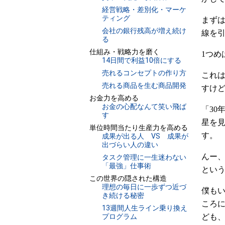
経営戦略・差別化・マーケ
ティング
まず
会社の銀行残高が増え続け
線を
る
仕組み・戦略力を磨く
1つめ
14日間で利益10倍にする
売れるコンセプトの作り方
これ
売れる商品を生む商品開発
すけ
お金力を高める
お金の心配なんて笑い飛ば
「30
す
星を見
単位時間当たり生産力を高める
す。
成果が出る人 VS 成果が
出づらい人の違い
んー、
タスク管理に一生迷わない
「最強」仕事術
とい
この世界の隠された構造
理想の毎日に一歩ずつ近づ
僕も
き続ける秘密
ころに
13週間人生ライン乗り換え
ども
プログラム