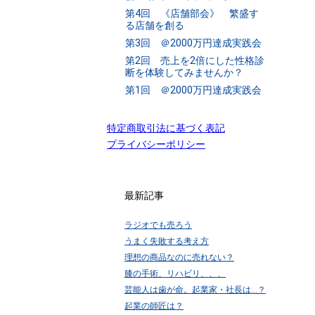
第4回 《店舗部会》 繁盛す
る店舗を創る
第3回 ＠2000万円達成実践会
第2回 売上を2倍にした性格診
断を体験してみませんか？
第1回 ＠2000万円達成実践会
特定商取引法に基づく表記
プライバシーポリシー
最新記事
ラジオでも売ろう
うまく失敗する考え方
理想の商品なのに売れない？
膝の手術、リハビリ、、、
芸能人は歯が命。起業家・社長は…？
起業の師匠は？