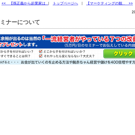
<<
【孫正義から起業家は…
|
トップページへ
|
【マーケティングの観… >>
2
ミナーについて