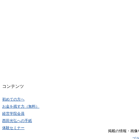
コンテンツ
初めての方へ
お金を残す力（無料）
経営学院会員
西田光弘への手紙
体験セミナー
掲載の情報・画像
プ