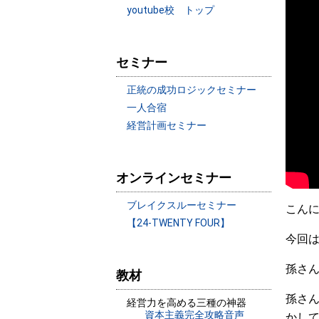
youtube校 トップ
セミナー
正統の成功ロジックセミナー
一人合宿
経営計画セミナー
オンラインセミナー
ブレイクスルーセミナー
こん
【24-TWENTY FOUR】
今回
孫さ
教材
孫さ
経営力を高める三種の神器
資本主義完全攻略音声
かし