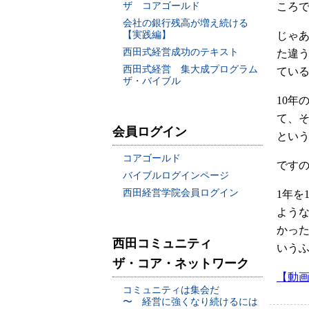
ザ コアゴールド
ころで
会社の銀行残高が増え続ける
【実践編】
じゃあ
西田式経営成功のテキスト
た違
西田式経営 集大成プログラム
ている
ザ・バイブル
10年
て、
会員ログイン
とい
コアゴールド
ですの
バイブルログインページ
西田経営学院会員ログイン
1年を
よう
かった
西田コミュニティ
いう
ザ・コア・ネットワーク
【動
コミュニティは集会だ
〜 経営に強くなり続けるには