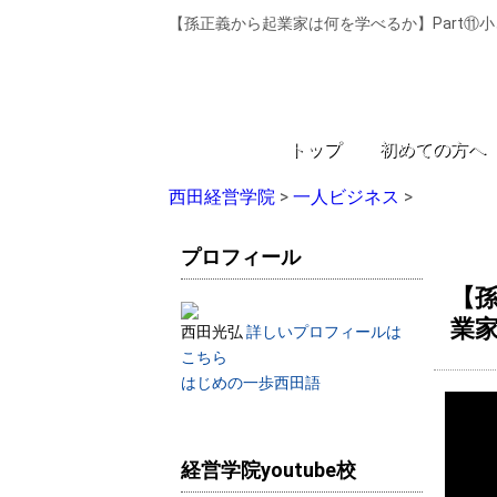
【孫正義から起業家は何を学べるか】Part⑪
トップ
初めての方へ
西田経営学院
>
一人ビジネス
>
プロフィール
【孫
業
西田光弘
詳しいプロフィールは
こちら
はじめの一歩西田語
経営学院youtube校