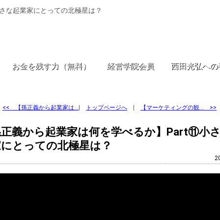
小さな起業家にとっての北極星は？
お金を残す力（無料）
経営学院会員
西田光弘への
<<
【孫正義から起業家は…
|
トップページへ
|
【マーケティングの観… >>
正義から起業家は何を学べるか】Part⑪小
家にとっての北極星は？
2