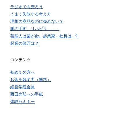
ラジオでも売ろう
うまく失敗する考え方
理想の商品なのに売れない？
膝の手術、リハビリ、、、
芸能人は歯が命。起業家・社長は…？
起業の師匠は？
コンテンツ
初めての方へ
お金を残す力（無料）
経営学院会員
西田光弘への手紙
体験セミナー