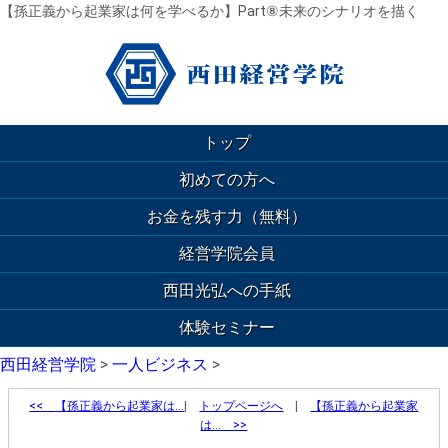
【孫正義から起業家は何を学べるか】Part⑧未来のシナリオを描く
トップ
初めての方へ
お金を残す力（無料）
経営学院会員
西田光弘への手紙
体験セミナー
西田経営学院
>
一人ビジネス
>
<<
【孫正義から起業家は…
|
トップページへ
|
【孫正義から起業家
は… >>