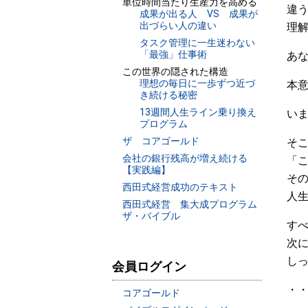
単位時間当たり生産力を高める
違う
成果が出る人 VS 成果が
出づらい人の違い
理解
タスク管理に一生迷わない
「最強」仕事術
あな
この世界の隠された構造
理想の毎日に一歩ずつ近づ
本意
き続ける秘密
13週間人生ライン乗り換え
いま
プログラム
ザ コアゴールド
そこ
会社の銀行残高が増え続ける
「こ
【実践編】
その
西田式経営成功のテキスト
人生
西田式経営 集大成プログラム
ザ・バイブル
すべ
次に
しっ
会員ログイン
・・
コアゴールド