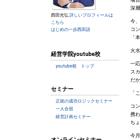
深層
西田光弘
詳しいプロフィールは
今、
こちら
コン
はじめの一歩西田語
「本
火水
経営学院youtube校
一応
youtube校 トップ
スカ
だか
セミナー
「こ
正統の成功ロジックセミナー
コン
一人合宿
携わ
経営計画セミナー
ちょ
今月
オンラインセミナー