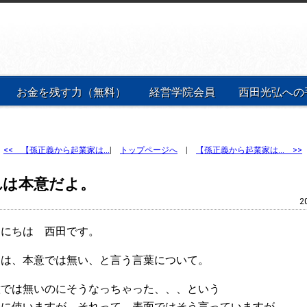
お金を残す力（無料）
経営学院会員
西田光弘への
<<
【孫正義から起業家は…
|
トップページへ
|
【孫正義から起業家は… >>
れは本意だよ。
2
にちは 西田です。
は、本意では無い、と言う言葉について。
では無いのにそうなっちゃった、、、という
に使いますが、それって、表面ではそう言っていますが