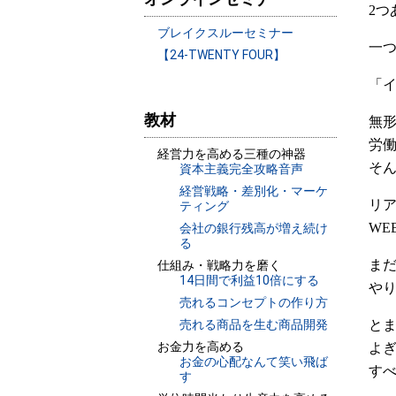
2つ
ブレイクスルーセミナー
一つ
【24-TWENTY FOUR】
「イ
教材
無形
労働
経営力を高める三種の神器
そん
資本主義完全攻略音声
経営戦略・差別化・マーケ
リア
ティング
WE
会社の銀行残高が増え続け
る
まだ
仕組み・戦略力を磨く
14日間で利益10倍にする
やり
売れるコンセプトの作り方
とま
売れる商品を生む商品開発
お金力を高める
よぎ
お金の心配なんて笑い飛ば
すべ
す