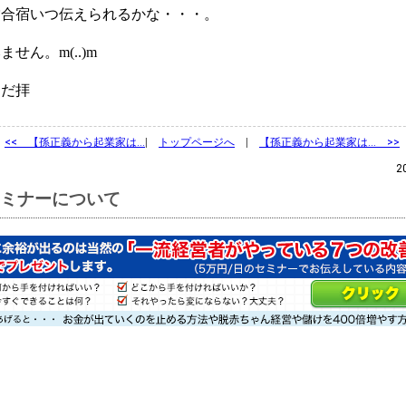
合宿いつ伝えられるかな・・・。
せん。m(..)m
だ拝
<<
【孫正義から起業家は…
|
トップページへ
|
【孫正義から起業家は… >>
2
ミナーについて