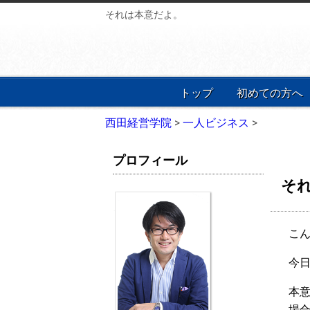
それは本意だよ。
トップ
初めての方へ
西田経営学院
>
一人ビジネス
>
プロフィール
そ
こん
今日
本意
場合