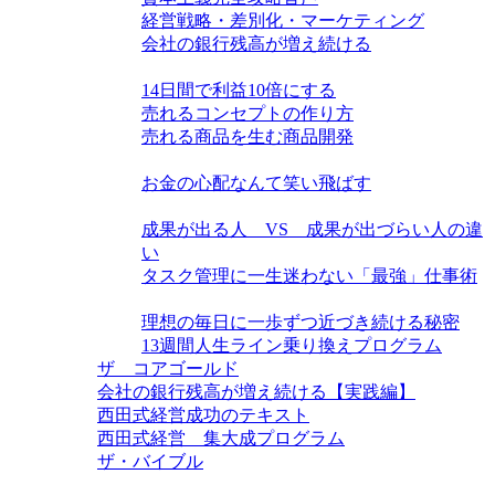
経営戦略・差別化・マーケティング
会社の銀行残高が増え続ける
仕組み・戦略力を磨く
14日間で利益10倍にする
売れるコンセプトの作り方
売れる商品を生む商品開発
お金力を高める
お金の心配なんて笑い飛ばす
単位時間当たり生産力を高める
成果が出る人 VS 成果が出づらい人の違
い
タスク管理に一生迷わない「最強」仕事術
この世界の隠された構造
理想の毎日に一歩ずつ近づき続ける秘密
13週間人生ライン乗り換えプログラム
ザ コアゴールド
会社の銀行残高が増え続ける【実践編】
西田式経営成功のテキスト
西田式経営 集大成プログラム
ザ・バイブル