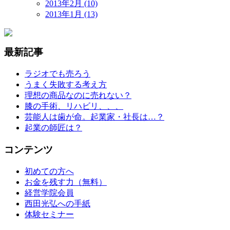
2013年2月 (10)
2013年1月 (13)
最新記事
ラジオでも売ろう
うまく失敗する考え方
理想の商品なのに売れない？
膝の手術、リハビリ、、、
芸能人は歯が命。起業家・社長は…？
起業の師匠は？
コンテンツ
初めての方へ
お金を残す力（無料）
経営学院会員
西田光弘への手紙
体験セミナー