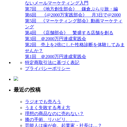
ないメールマーケティング入門
第7回 《地方創生部会》 鎌倉ぶらり旅・編
第6回 《@2000万実践部会》 月3日で@2000
第5回 《マーケティング部会》動画マーケティ
ング
第4回 《店舗部会》 繁盛する店舗を創る
第3回 ＠2000万円達成実践会
第2回 売上を2倍にした性格診断を体験してみま
せんか？
第1回 ＠2000万円達成実践会
特定商取引法に基づく表記
プライバシーポリシー
最近の投稿
ラジオでも売ろう
うまく失敗する考え方
理想の商品なのに売れない？
膝の手術、リハビリ、、、
芸能人は歯が命。起業家・社長は…？