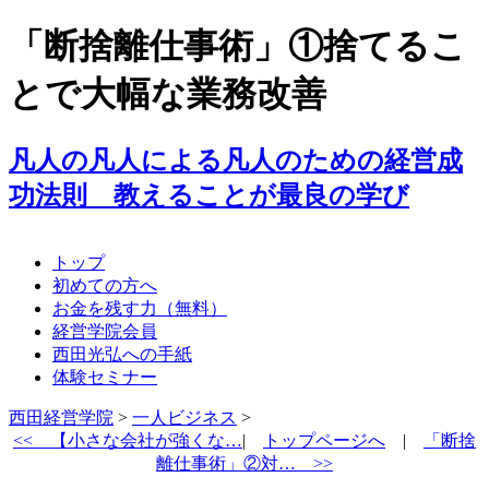
「断捨離仕事術」①捨てるこ
とで大幅な業務改善
凡人の凡人による凡人のための経営成
功法則 教えることが最良の学び
トップ
初めての方へ
お金を残す力（無料）
経営学院会員
西田光弘への手紙
体験セミナー
西田経営学院
>
一人ビジネス
>
<<
【小さな会社が強くな…
|
トップページへ
|
「断捨
離仕事術」②対… >>