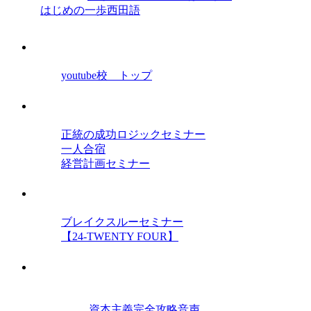
はじめの一歩西田語
経営学院youtube校
youtube校 トップ
セミナー
正統の成功ロジックセミナー
一人合宿
経営計画セミナー
オンラインセミナー
ブレイクスルーセミナー
【24-TWENTY FOUR】
教材
経営力を高める三種の神器
資本主義完全攻略音声