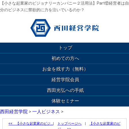
【小さな起業家のビジョナリーカンパニー２活用法】Part⑫経営者は自
分のビジネスに禁欲的に力を注いでいるのか？
トップ
初めての方へ
お金を残す力（無料）
経営学院会員
西田光弘への手紙
体験セミナー
西田経営学院
>
一人ビジネス
>
<<
【小さな起業家のビジ…
|
トップページへ
|
【小さな起業家のビ
ジ… >>