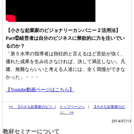
【小さな起業家のビジョナリーカンパニー２活用法】
Part⑫経営者は自分のビジネスに禁欲的に力を注いでい
るのか？
「第５水準の指導者は熱狂的と言えるほど意欲が強く、
優れた成果を生み出さなければ、決して満足しない。凡
庸、無難ならいいと考える人達には、全く我慢ができな
かった」・・・
【Youtube動画ページはこちら】
<<
【小さな起業家のビジ…
|
トップページへ
|
【小さな起業家のビ
ジ… >>
2014/07/13
教材セミナーについて