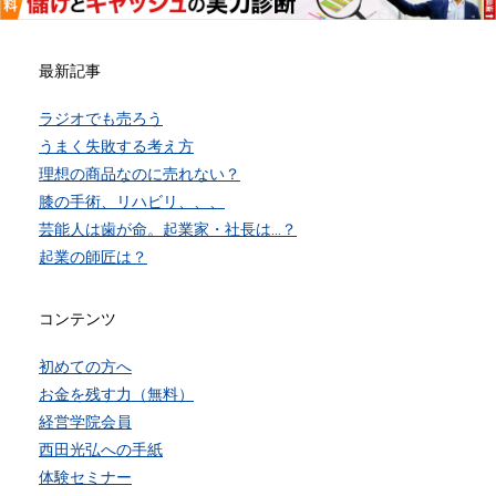
最新記事
ラジオでも売ろう
うまく失敗する考え方
理想の商品なのに売れない？
膝の手術、リハビリ、、、
芸能人は歯が命。起業家・社長は…？
起業の師匠は？
コンテンツ
初めての方へ
お金を残す力（無料）
経営学院会員
西田光弘への手紙
体験セミナー