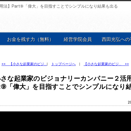
法】Part⑨「偉大」を目指すことでシンプルになり結果も出る
お金を残す力（無料）
経営学院会員
西田光弘への
<<
【小さな起業家のビジ…
|
トップページへ
|
【小さな起業家のビジ… >>
小さな起業家のビジョナリーカンパニー２活
rt⑨「偉大」を目指すことでシンプルになり
る
2