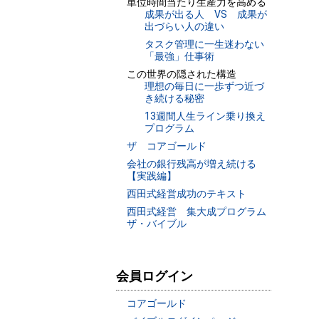
単位時間当たり生産力を高める
成果が出る人 VS 成果が
出づらい人の違い
タスク管理に一生迷わない
「最強」仕事術
この世界の隠された構造
理想の毎日に一歩ずつ近づ
き続ける秘密
13週間人生ライン乗り換え
プログラム
ザ コアゴールド
会社の銀行残高が増え続ける
【実践編】
西田式経営成功のテキスト
西田式経営 集大成プログラム
ザ・バイブル
会員ログイン
コアゴールド