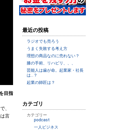
最近の投稿
ラジオでも売ろう
うまく失敗する考え方
理想の商品なのに売れない？
膝の手術、リハビリ、、、
芸能人は歯が命。起業家・社長
は…？
起業の師匠は？
を目指
カテゴリ
楽で、
カテゴリー
者は言
podcast
一人ビジネス