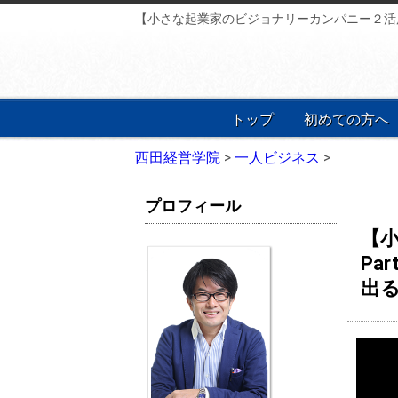
【小さな起業家のビジョナリーカンパニー２活用
トップ
初めての方へ
西田経営学院
>
一人ビジネス
>
プロフィール
【
Pa
出