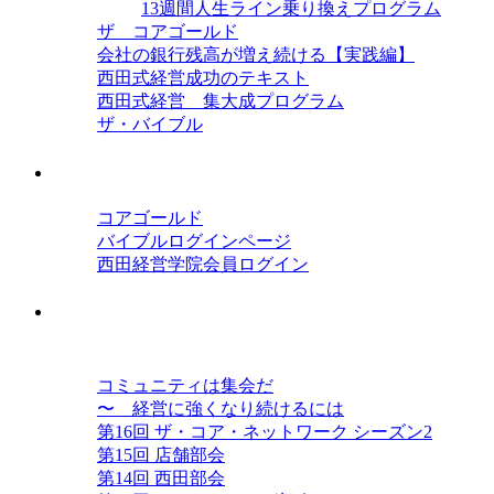
13週間人生ライン乗り換えプログラム
ザ コアゴールド
会社の銀行残高が増え続ける【実践編】
西田式経営成功のテキスト
西田式経営 集大成プログラム
ザ・バイブル
会員ログイン
コアゴールド
バイブルログインページ
西田経営学院会員ログイン
西田コミュニティ ザ・コア・ネット
ワーク
コミュニティは集会だ
〜 経営に強くなり続けるには
第16回 ザ・コア・ネットワーク シーズン2
第15回 店舗部会
第14回 西田部会