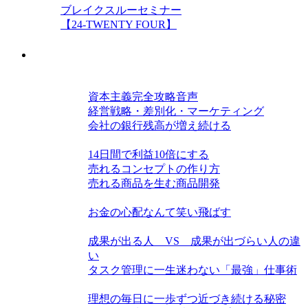
ブレイクスルーセミナー
【24-TWENTY FOUR】
教材
経営力を高める三種の神器
資本主義完全攻略音声
経営戦略・差別化・マーケティング
会社の銀行残高が増え続ける
仕組み・戦略力を磨く
14日間で利益10倍にする
売れるコンセプトの作り方
売れる商品を生む商品開発
お金力を高める
お金の心配なんて笑い飛ばす
単位時間当たり生産力を高める
成果が出る人 VS 成果が出づらい人の違
い
タスク管理に一生迷わない「最強」仕事術
この世界の隠された構造
理想の毎日に一歩ずつ近づき続ける秘密