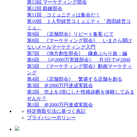
第13回 マーケティング部会
第12回 鍛錬部会
第11回 コミュニティは集会だ！
第10回 １人型経営コミュニティ 「西田経営コ
ミュ」
第9回 《店舗部会》リピート集客 にて
第8回 《マーケティング部会》 いまさら聞け
ないメールマーケティング入門
第7回 《地方創生部会》 鎌倉ぶらり旅・編
第6回 《@2000万実践部会》 月3日で@2000
第5回 《マーケティング部会》動画マーケティ
ング
第4回 《店舗部会》 繁盛する店舗を創る
第3回 ＠2000万円達成実践会
第2回 売上を2倍にした性格診断を体験してみま
せんか？
第1回 ＠2000万円達成実践会
特定商取引法に基づく表記
プライバシーポリシー