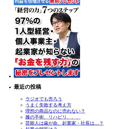
最近の投稿
ラジオでも売ろう
うまく失敗する考え方
理想の商品なのに売れない？
膝の手術、リハビリ、、、
芸能人は歯が命。起業家・社長は…？