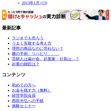
2013年1月 (13)
最新記事
ラジオでも売ろう
うまく失敗する考え方
理想の商品なのに売れない？
膝の手術、リハビリ、、、
芸能人は歯が命。起業家・社長は…？
起業の師匠は？
コンテンツ
初めての方へ
お金を残す力（無料）
経営学院会員
西田光弘への手紙
体験セミナー