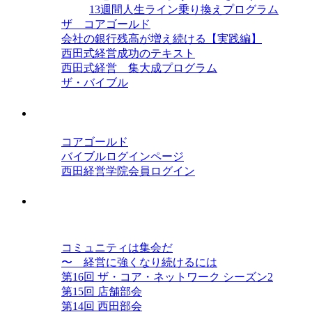
13週間人生ライン乗り換えプログラム
ザ コアゴールド
会社の銀行残高が増え続ける【実践編】
西田式経営成功のテキスト
西田式経営 集大成プログラム
ザ・バイブル
会員ログイン
コアゴールド
バイブルログインページ
西田経営学院会員ログイン
西田コミュニティ ザ・コア・ネット
ワーク
コミュニティは集会だ
〜 経営に強くなり続けるには
第16回 ザ・コア・ネットワーク シーズン2
第15回 店舗部会
第14回 西田部会