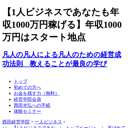
【1人ビジネスであなたも年
収1000万円稼げる】年収1000
万円はスタート地点
凡人の凡人による凡人のための経営成
功法則 教えることが最良の学び
トップ
初めての方へ
お金を残す力（無料）
経営学院会員
西田光弘への手紙
体験セミナー
西田経営学院
>
一人ビジネス
>
<<
【1人ビジネスであな…
|
トップページへ
|
喜ばれて