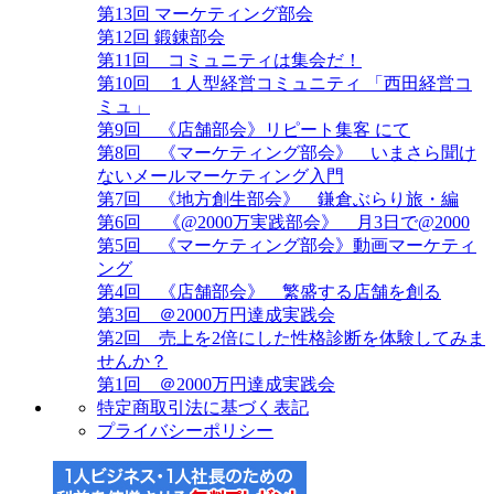
第13回 マーケティング部会
第12回 鍛錬部会
第11回 コミュニティは集会だ！
第10回 １人型経営コミュニティ 「西田経営コ
ミュ」
第9回 《店舗部会》リピート集客 にて
第8回 《マーケティング部会》 いまさら聞け
ないメールマーケティング入門
第7回 《地方創生部会》 鎌倉ぶらり旅・編
第6回 《@2000万実践部会》 月3日で@2000
第5回 《マーケティング部会》動画マーケティ
ング
第4回 《店舗部会》 繁盛する店舗を創る
第3回 ＠2000万円達成実践会
第2回 売上を2倍にした性格診断を体験してみま
せんか？
第1回 ＠2000万円達成実践会
特定商取引法に基づく表記
プライバシーポリシー