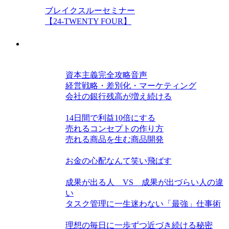
ブレイクスルーセミナー
【24-TWENTY FOUR】
教材
経営力を高める三種の神器
資本主義完全攻略音声
経営戦略・差別化・マーケティング
会社の銀行残高が増え続ける
仕組み・戦略力を磨く
14日間で利益10倍にする
売れるコンセプトの作り方
売れる商品を生む商品開発
お金力を高める
お金の心配なんて笑い飛ばす
単位時間当たり生産力を高める
成果が出る人 VS 成果が出づらい人の違
い
タスク管理に一生迷わない「最強」仕事術
この世界の隠された構造
理想の毎日に一歩ずつ近づき続ける秘密