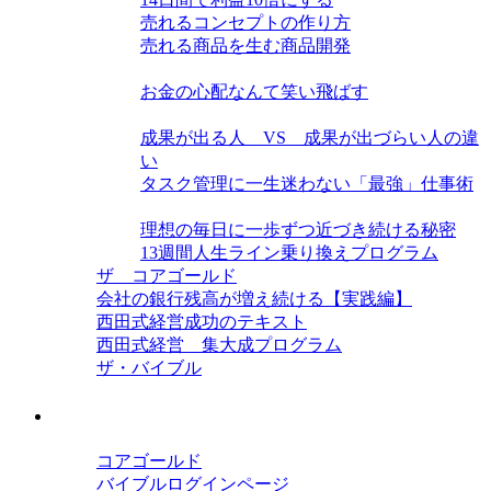
売れるコンセプトの作り方
売れる商品を生む商品開発
お金力を高める
お金の心配なんて笑い飛ばす
単位時間当たり生産力を高める
成果が出る人 VS 成果が出づらい人の違
い
タスク管理に一生迷わない「最強」仕事術
この世界の隠された構造
理想の毎日に一歩ずつ近づき続ける秘密
13週間人生ライン乗り換えプログラム
ザ コアゴールド
会社の銀行残高が増え続ける【実践編】
西田式経営成功のテキスト
西田式経営 集大成プログラム
ザ・バイブル
会員ログイン
コアゴールド
バイブルログインページ