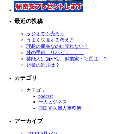
最近の投稿
ラジオでも売ろう
うまく失敗する考え方
理想の商品なのに売れない？
膝の手術、リハビリ、、、
芸能人は歯が命。起業家・社長は…？
起業の師匠は？
カテゴリ
カテゴリー
podcast
一人ビジネス
西田光弘個人事務所
アーカイブ
2019年6月 (31)