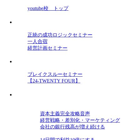
youtube校 トップ
セミナー
正統の成功ロジックセミナー
一人合宿
経営計画セミナー
オンラインセミナー
ブレイクスルーセミナー
【24-TWENTY FOUR】
教材
経営力を高める三種の神器
資本主義完全攻略音声
経営戦略・差別化・マーケティング
会社の銀行残高が増え続ける
仕組み・戦略力を磨く
14日間で利益10倍にする