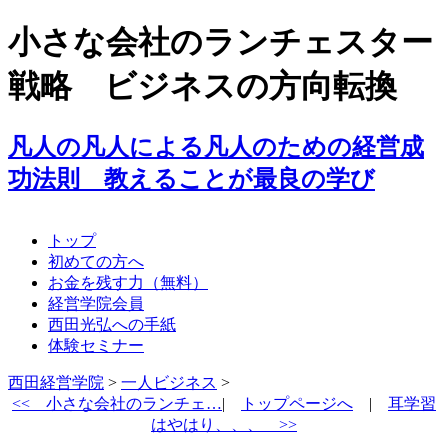
小さな会社のランチェスター
戦略 ビジネスの方向転換
凡人の凡人による凡人のための経営成
功法則 教えることが最良の学び
トップ
初めての方へ
お金を残す力（無料）
経営学院会員
西田光弘への手紙
体験セミナー
西田経営学院
>
一人ビジネス
>
<<
小さな会社のランチェ…
|
トップページへ
|
耳学習
はやはり、、、 >>