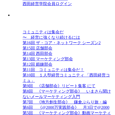
西田経営学院会員ログイン
西田コミュニティ ザ・コア・ネット
ワーク
コミュニティは集会だ
〜 経営に強くなり続けるには
第16回 ザ・コア・ネットワーク シーズン2
第15回 店舗部会
第14回 西田部会
第13回 マーケティング部会
第12回 鍛錬部会
第11回 コミュニティは集会だ！
第10回 １人型経営コミュニティ 「西田経営コ
ミュ」
第9回 《店舗部会》リピート集客 にて
第8回 《マーケティング部会》 いまさら聞け
ないメールマーケティング入門
第7回 《地方創生部会》 鎌倉ぶらり旅・編
第6回 《@2000万実践部会》 月3日で@2000
第5回 《マーケティング部会》動画マーケティ