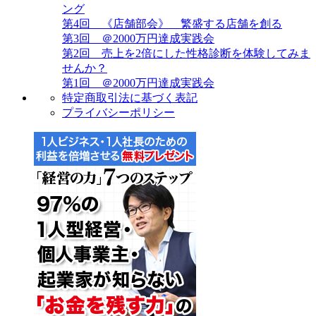
ング
第4回 《店舗部会》 繁盛する店舗を創る
第3回 ＠2000万円達成実践会
第2回 売上を2倍にした性格診断を体験してみま
せんか？
第1回 ＠2000万円達成実践会
特定商取引法に基づく表記
プライバシーポリシー