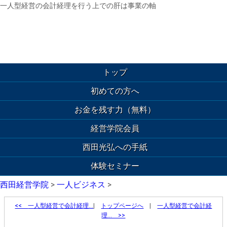
一人型経営の会計経理を行う上での肝は事業の軸
トップ
初めての方へ
お金を残す力（無料）
経営学院会員
西田光弘への手紙
体験セミナー
西田経営学院
>
一人ビジネス
>
<<
一人型経営で会計経理…
|
トップページへ
|
一人型経営で会計経
理… >>