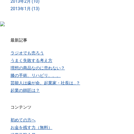
2013年2月 (10)
2013年1月 (13)
最新記事
ラジオでも売ろう
うまく失敗する考え方
理想の商品なのに売れない？
膝の手術、リハビリ、、、
芸能人は歯が命。起業家・社長は…？
起業の師匠は？
コンテンツ
初めての方へ
お金を残す力（無料）