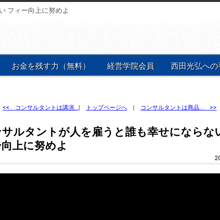
い フィー向上に努めよ
お金を残す力（無料）
経営学院会員
西田光弘への
<<
コンサルタントは講演…
|
トップページへ
|
コンサルタントは商品… >>
ンサルタントが人を雇うと誰も幸せにならない
ー向上に努めよ
2