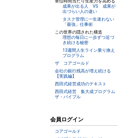
単位時間当たり生産力を高める
成果が出る人 VS 成果が
出づらい人の違い
タスク管理に一生迷わない
「最強」仕事術
この世界の隠された構造
理想の毎日に一歩ずつ近づ
き続ける秘密
13週間人生ライン乗り換え
プログラム
ザ コアゴールド
会社の銀行残高が増え続ける
【実践編】
西田式経営成功のテキスト
西田式経営 集大成プログラム
ザ・バイブル
会員ログイン
コアゴールド