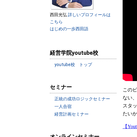
西田光弘
詳しいプロフィールは
こちら
はじめの一歩西田語
経営学院youtube校
youtube校 トップ
セミナー
この
ない
正統の成功ロジックセミナー
スタ
一人合宿
たい
経営計画セミナー
【Yo
オンラインセミナー