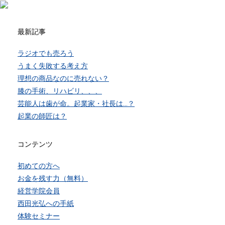
最新記事
ラジオでも売ろう
うまく失敗する考え方
理想の商品なのに売れない？
膝の手術、リハビリ、、、
芸能人は歯が命。起業家・社長は…？
起業の師匠は？
コンテンツ
初めての方へ
お金を残す力（無料）
経営学院会員
西田光弘への手紙
体験セミナー