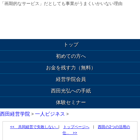
「画期的なサービス」だとしても事業がうまくいかいない理由
トップ
初めての方へ
お金を残す力（無料）
経営学院会員
西田光弘への手紙
体験セミナー
西田経営学院
>
一人ビジネス
>
<<
共同経営で失敗しない…
|
トップページへ
|
西田の2つの活用の
仕… >>