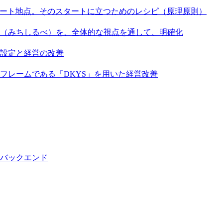
はスタート地点。そのスタートに立つためのレシピ（原理原則）
標（みちしるべ）を、全体的な視点を通して、明確化
標設定と経営の改善
体フレームである「DKYS」を用いた経営改善
バックエンド