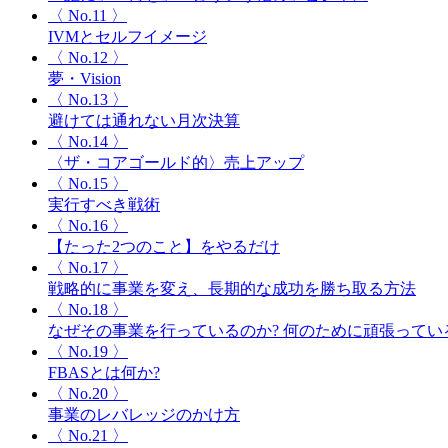
〈 No.11 〉
IVMとセルフイメージ
〈 No.12 〉
夢・Vision
〈 No.13 〉
避けては通れない月次決算
〈 No.14 〉
〈ザ・コアゴールド的〉売上アップ
〈 No.15 〉
実行すべき戦術
〈 No.16 〉
【たった2つのこと】をやるだけ
〈 No.17 〉
戦略的に事業を変え、長期的な成功を勝ち取る方法
〈 No.18 〉
なぜその事業を行っているのか? 何のために頑張ってい
〈 No.19 〉
FBASとは何か?
〈 No.20 〉
事業のレバレッジのかけ方
〈 No.21 〉