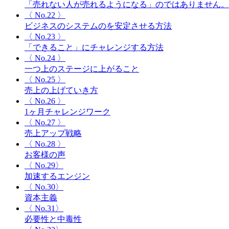
「売れない人が売れるようになる」のではありません。
〈 No.22 〉
ビジネスのシステムのを安定させる方法
〈 No.23 〉
「できること」にチャレンジする方法
〈 No.24 〉
一つ上のステージに上がること
〈 No.25 〉
売上の上げていき方
〈 No.26 〉
1ヶ月チャレンジワーク
〈 No.27 〉
売上アップ戦略
〈 No.28 〉
お客様の声
〈 No.29〉
加速するエンジン
〈 No.30〉
資本主義
〈 No.31〉
必要性と中毒性