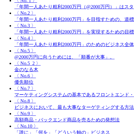
〈 No. 1 〉
「年間一人あたり粗利2000万円（@2000万円）」
〈 No.2 〉
「年間一人あたり粗利2000万円」を目指すための、道
〈 No.3 〉
「年間一人あたり粗利2000万円」を実現するための目
〈 No.4 〉
「年間一人あたり粗利2000万円」のためのビジネス全
〈 No.5 〉
@2000万円に向うためには、「順番が大事」。
〈 No.5_2 〉
金のなる木
〈 No.6 〉
優先順位
〈 No.7 〉
マーケティングシステムの基本であるフロントエンド・
〈 No.8 〉
ビジネスにおいて、最も大事なターゲティングする方法
〈 No.9 〉
高額商品・バックエンド商品を売るための発想法
〈 No.10 〉
「誰に」「何を」「どういう軸の」ビジネス