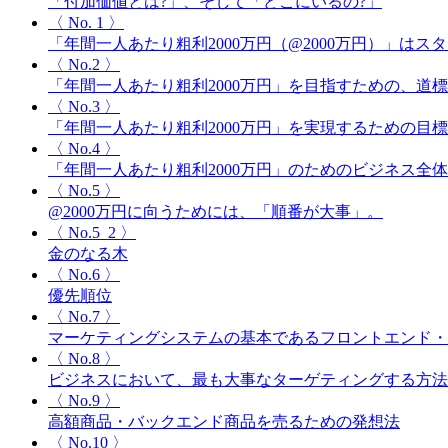
「付加価値とは?」、そして「どこにいるの?」
〈 No. 1 〉
「年間一人あたり粗利2000万円（@2000万円）」
〈 No.2 〉
「年間一人あたり粗利2000万円」を目指すための、道
〈 No.3 〉
「年間一人あたり粗利2000万円」を実現するための目
〈 No.4 〉
「年間一人あたり粗利2000万円」のためのビジネス全
〈 No.5 〉
@2000万円に向うためには、「順番が大事」。
〈 No.5_2 〉
金のなる木
〈 No.6 〉
優先順位
〈 No.7 〉
マーケティングシステムの基本であるフロントエンド・
〈 No.8 〉
ビジネスにおいて、最も大事なターゲティングする方法
〈 No.9 〉
高額商品・バックエンド商品を売るための発想法
〈 No.10 〉