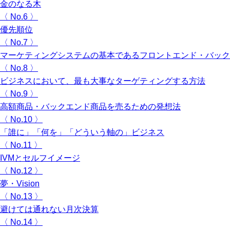
金のなる木
〈 No.6 〉
優先順位
〈 No.7 〉
マーケティングシステムの基本であるフロントエンド・バック
〈 No.8 〉
ビジネスにおいて、最も大事なターゲティングする方法
〈 No.9 〉
高額商品・バックエンド商品を売るための発想法
〈 No.10 〉
「誰に」「何を」「どういう軸の」ビジネス
〈 No.11 〉
IVMとセルフイメージ
〈 No.12 〉
夢・Vision
〈 No.13 〉
避けては通れない月次決算
〈 No.14 〉