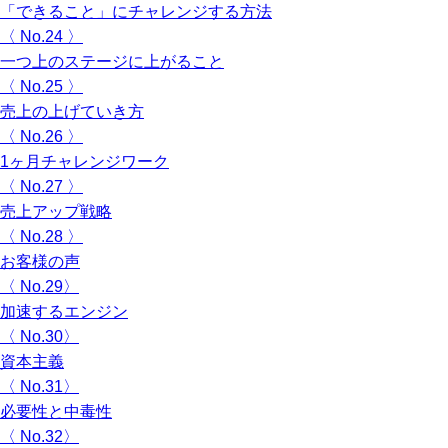
「できること」にチャレンジする方法
〈 No.24 〉
一つ上のステージに上がること
〈 No.25 〉
売上の上げていき方
〈 No.26 〉
1ヶ月チャレンジワーク
〈 No.27 〉
売上アップ戦略
〈 No.28 〉
お客様の声
〈 No.29〉
加速するエンジン
〈 No.30〉
資本主義
〈 No.31〉
必要性と中毒性
〈 No.32〉