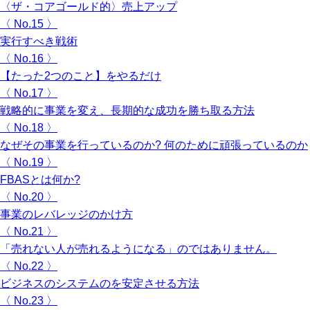
〈ザ・コアゴールド的〉売上アップ
〈 No.15 〉
実行すべき戦術
〈 No.16 〉
【たった2つのこと】をやるだけ
〈 No.17 〉
戦略的に事業を変え、長期的な成功を勝ち取る方法
〈 No.18 〉
なぜその事業を行っているのか? 何のために頑張っているのか
〈 No.19 〉
FBASとは何か?
〈 No.20 〉
事業のレバレッジのかけ方
〈 No.21 〉
「売れない人が売れるようになる」のではありません。
〈 No.22 〉
ビジネスのシステムのを安定させる方法
〈 No.23 〉